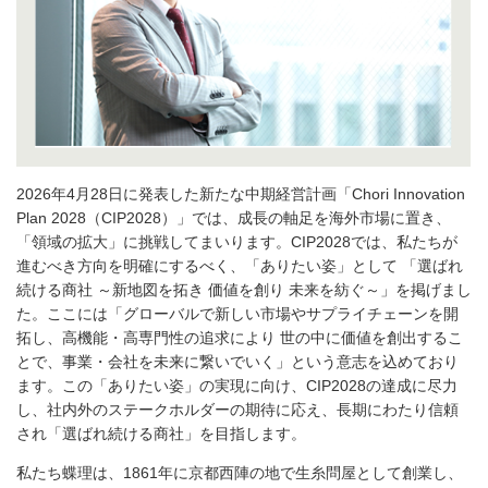
2026年4月28日に発表した新たな中期経営計画「Chori Innovation
Plan 2028（CIP2028）」では、成長の軸足を海外市場に置き、
「領域の拡大」に挑戦してまいります。CIP2028では、私たちが
進むべき方向を明確にするべく、「ありたい姿」として 「選ばれ
続ける商社 ～新地図を拓き 価値を創り 未来を紡ぐ～」を掲げまし
た。ここには「グローバルで新しい市場やサプライチェーンを開
拓し、高機能・高専門性の追求により 世の中に価値を創出するこ
とで、事業・会社を未来に繋いでいく」という意志を込めており
ます。この「ありたい姿」の実現に向け、CIP2028の達成に尽力
し、社内外のステークホルダーの期待に応え、長期にわたり信頼
され「選ばれ続ける商社」を目指します。
私たち蝶理は、1861年に京都西陣の地で生糸問屋として創業し、