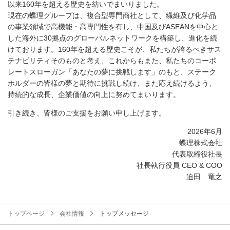
以来160年を超える歴史を紡いでまいりました。
現在の蝶理グループは、複合型専門商社として、繊維及び化学品
の事業領域で高機能・高専門性を有し、中国及びASEANを中心と
した海外に30拠点のグローバルネットワークを構築し、進化を続
けております。160年を超える歴史こそが、私たちが誇るべきサス
テナビリティそのものと考え、これからもまた、私たちのコーポ
レートスローガン「あなたの夢に挑戦します」のもと、ステーク
ホルダーの皆様の夢と期待に挑戦し続け、また応え続けるよう、
持続的な成長、企業価値の向上に努めてまいります。
引き続き、皆様のご支援をお願い申し上げます。
2026年6月
蝶理株式会社
代表取締役社長
社長執行役員 CEO & COO
迫田 竜之
トップページ
会社情報
トップメッセージ