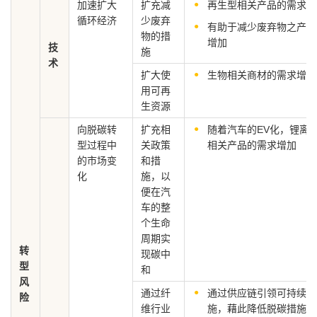
加速扩大
扩充减
再生型相关产品的需求增
循环经济
少废弃
有助于减少废弃物之产品
物的措
增加
技
施
术
扩大使
生物相关商材的需求增加
用可再
生资源
向脱碳转
扩充相
随着汽车的EV化，锂离
型过程中
关政策
相关产品的需求增加
的市场变
和措
化
施，以
便在汽
车的整
个生命
周期实
转
现碳中
型
和
风
通过纤
通过供应链引领可持续发
险
维行业
施，藉此降低脱碳措施的