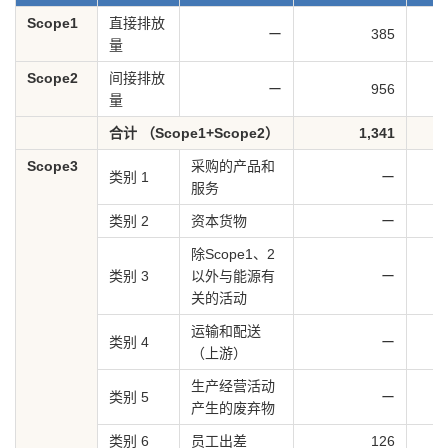
Scope1
直接排放
ー
385
量
Scope2
间接排放
ー
956
量
合计 （Scope1+Scope2）
1,341
Scope3
采购的产品和
类别 1
ー
服务
类别 2
资本货物
ー
除Scope1、2
类别 3
以外与能源有
ー
关的活动
运输和配送
类别 4
ー
（上游）
生产经营活动
类别 5
ー
产生的废弃物
类别 6
员工出差
126