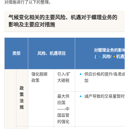
对措施进行了以下的整理。
气候变化相关的主要风险、机遇对于蝶理业务的
影响及主要应对措施
对蝶理业务的影响
类型
风险、机遇项目
(
风险
/
机遇
)
强化脱碳
引入/扩
供应价格的提升/各类成
政策
大碳税
加
政
策
最大供
减产导致的交易量暂时下
法
应国
规
——中
国监管
的强化