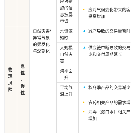
应对措
施的信
应对气候变化带来的客户
息披露
投资增加
申请
自然灾害/
水资源
减产导致的交易量暂时下
异常气象
短缺
的频发化
大规模
供应链中断导致的交易量
与深刻化
自然灾
少和交付周期延长
害
急
物
海平面
性
理
上升
、
风
慢
平均气
秋冬季产品的交易减少
险
性
温上升
农药相关产品的需求增加
消毒（漱口水）相关产品
增加