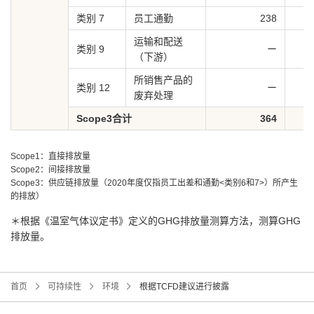
类别 7
员工通勤
238
运输和配送
类别 9
ー
（下游）
所销售产品的
类别 12
ー
废弃处理
Scope3合计
364
Scope1：直接排放量
Scope2：间接排放量
Scope3：供应链排放量（2020年度仅指员工出差和通勤<类别6和7>）所产生
的排放）
＊根据《温室气体议定书》定义的GHG排放量测算方法，测算GHG
排放量。
首页
可持续性
环境
根据TCFD建议进行披露