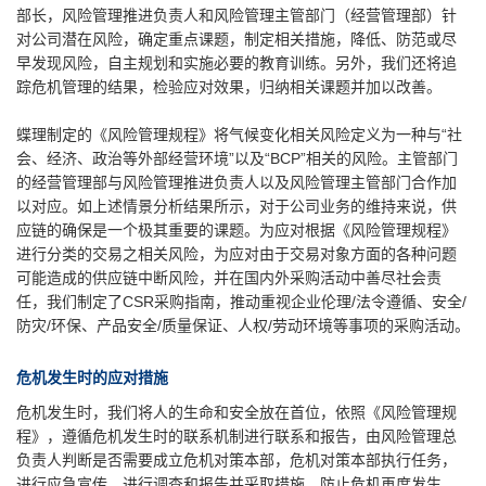
部长，风险管理推进负责人和风险管理主管部门（经营管理部）针
对公司潜在风险，确定重点课题，制定相关措施，降低、防范或尽
早发现风险，自主规划和实施必要的教育训练。另外，我们还将追
踪危机管理的结果，检验应对效果，归纳相关课题并加以改善。
蝶理制定的《风险管理规程》将气候变化相关风险定义为一种与“社
会、经济、政治等外部经营环境”以及“BCP”相关的风险。主管部门
的经营管理部与风险管理推进负责人以及风险管理主管部门合作加
以对应。如上述情景分析结果所示，对于公司业务的维持来说，供
应链的确保是一个极其重要的课题。为应对根据《风险管理规程》
进行分类的交易之相关风险，为应对由于交易对象方面的各种问题
可能造成的供应链中断风险，并在国内外采购活动中善尽社会责
任，我们制定了CSR采购指南，推动重视企业伦理/法令遵循、安全/
防灾/环保、产品安全/质量保证、人权/劳动环境等事项的采购活动。
危机发生时的应对措施
危机发生时，我们将人的生命和安全放在首位，依照《风险管理规
程》，遵循危机发生时的联系机制进行联系和报告，由风险管理总
负责人判断是否需要成立危机对策本部，危机对策本部执行任务，
进行应急宣传，进行调查和报告并采取措施，防止危机再度发生。