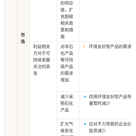
的供应
链，扩
充脱碳
相关政
策和措
市
施
场
利益相关
对非石
环境友好型产品的需求增
方对于可
化产品
持续发展
等可持
关注的高
续产品
涨
的需求
增加
减少采
改用环境友好型产品导致
购石化
量暂时减少
产品
扩大气
应对不力导致的企业价值
候变化
投资减少